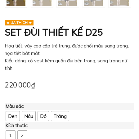
ƯA THÍCH
SET ĐÙI THIẾT KẾ D25
Họa tiết: váy cao cấp trẻ trung, được phối màu sang trọng,
họa tiết bắt mắt
Kiểu dáng: cổ vest kèm quần đùi bên trong, sang trọng nữ
tính
220,000
₫
Màu sắc:
Đen
Nâu
Đỏ
Trắng
Kích thước:
1
2