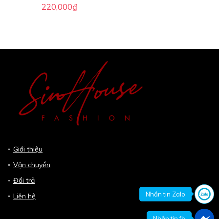
220,000
₫
Giới thiệu
Vận chuyển
Đổi trả
Nhắn tin Zalo
Liên hệ
Nhắn tin fb