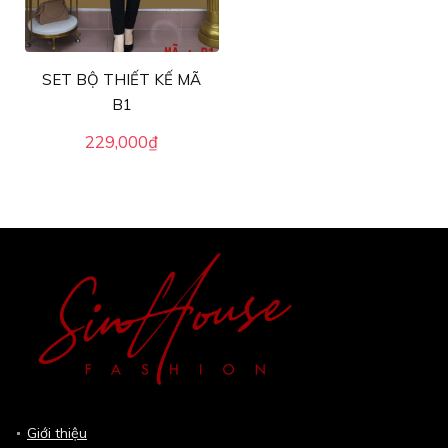
SET BỘ THIẾT KẾ MÃ
B1
229,000
₫
Giới thiệu