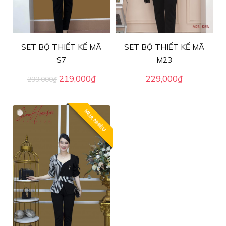
SET BỘ THIẾT KẾ MÃ
SET BỘ THIẾT KẾ MÃ
S7
M23
Giá
Giá
219,000
₫
229,000
₫
299,000
₫
gốc
hiện
là:
tại
299,000₫.
là:
MUA NHIỀU
219,000₫.