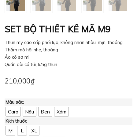
SET BỘ THIẾT KẾ MÃ M9
Thun mỹ cao cấp phối lụa, không nhăn nhàu, mịn, thoáng.
Thấm mồ hôi nhẹ, thoáng
Áo cổ sơ mi
Quần dài có túi, lưng thun
210,000
₫
Màu sắc:
Caro
Nâu
Đen
Xám
Kích thước
M
L
XL