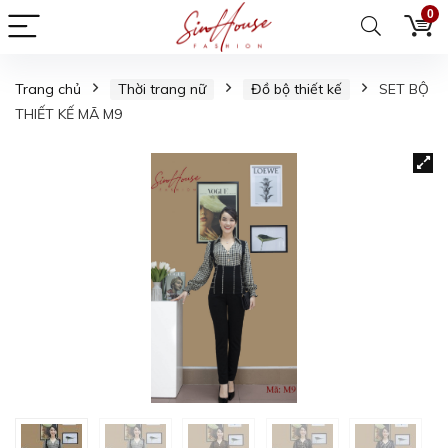
0
Trang chủ
Thời trang nữ
Đồ bộ thiết kế
SET BỘ
THIẾT KẾ MÃ M9