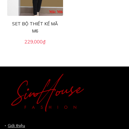
SET BỘ THIẾT KẾ MÃ
M6
229,000
₫
Giới thiệu