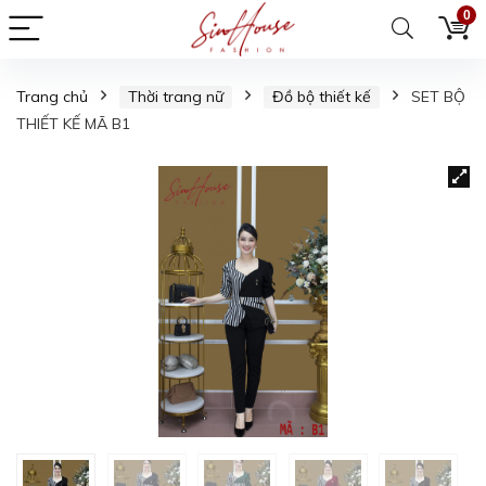
0
Trang chủ
Thời trang nữ
Đồ bộ thiết kế
SET BỘ
THIẾT KẾ MÃ B1