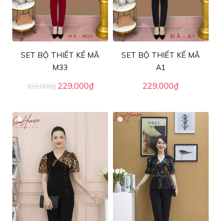
SET BỘ THIẾT KẾ MÃ
SET BỘ THIẾT KẾ MÃ
M33
A1
Giá
Giá
229,000
₫
229,000
₫
320,000
₫
gốc
hiện
là:
tại
320,000₫.
là:
229,000₫.