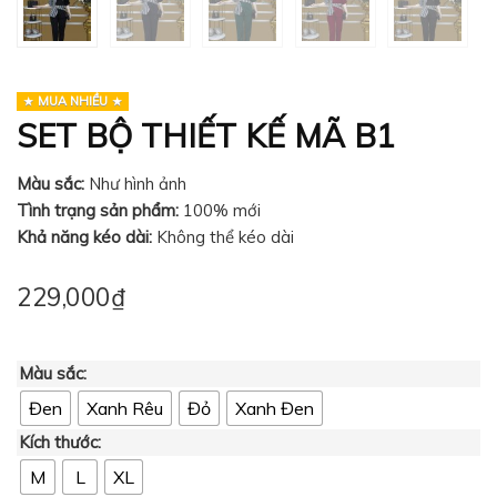
MUA NHIỀU
SET BỘ THIẾT KẾ MÃ B1
Màu sắc:
Như hình ảnh
Tình trạng sản phẩm:
100% mới
Khả năng kéo dài:
Không
thể kéo dài
229,000
₫
Màu sắc:
Đen
Xanh Rêu
Đỏ
Xanh Đen
Kích thước:
M
L
XL